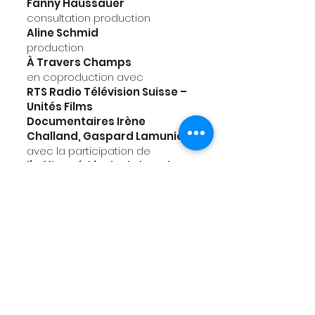
Fanny Haussauer
consultation production
Aline Schmid
production
À Travers Champs
en coproduction avec
RTS Radio Télévision Suisse –
Unités Films
Documentaires Irène
Challand, Gaspard Lamunière
avec la participation de
l’Office Fédérale de la Culture,
Swisslos
Culture Canton de Berne, Pro
Cinéma Berne, Cinéforom,
Loterie romande, Fonds de
production télévisuelle
ISAN
0000-0004
-5E21-0000-3-
0000-0000-S