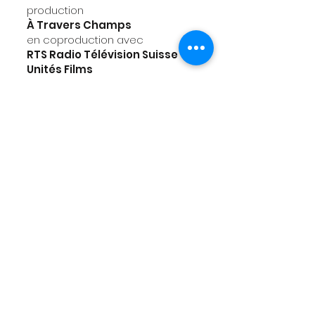
production
À Travers Champs
en coproduction avec
RTS Radio Télévision Suisse –
Unités Films
Documentaires - Steven
Artels, Gaspard Lamunière
SRF Schweizer Radio und
Fernsehen - Belinda Sallin, Urs
Augstburger
avec la participation de
l’Office Fédérale de la Culture,
Swisslos
Culture Canton de Berne, Pro
Cinéma Berne, Cinéforom,
Loterie romande, Fonds de
production télévisuelle
ISAN
0000-0005
-6E45-0000-W-
0000-0000-F