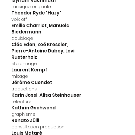
Myriam Rachmuth
musique originale
Theodor Ryde "Hazy"
voix off
Emilie Charriot, Manuela
Biedermann
doublage
Cléa Eden, Zoë Kressler,
Pierre-Antoine Dubey, Levi
Rusterholz
étalonnage
Laurent Kempf
mixage
Jérôme Cuendet
traductions
Karin Jossi, Alisa Steinhauser
relecture
Kathrin Gschwend
graphisme
Renato Zülli
consultation production
Louis Mataré